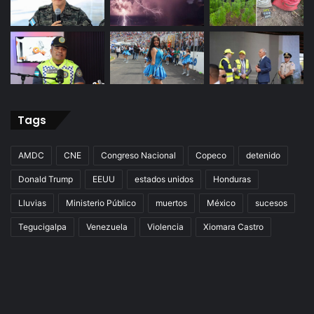
Tags
AMDC
CNE
Congreso Nacional
Copeco
detenido
Donald Trump
EEUU
estados unidos
Honduras
Lluvias
Ministerio Público
muertos
México
sucesos
Tegucigalpa
Venezuela
Violencia
Xiomara Castro