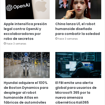
Apple intensifica presión
China lanza U1, el robot
legal contra OpenAI y
humanoide diseñado
excolaboradores por
para combatir la soledad
robo de secretos
hace 3 semanas
hace 3 semanas
Hyundai adquiere el 100%
El FBI emite una alerta
de Boston Dynamics para
global para usuarios de
desplegar al robot
Microsoft 365 por la
humanoide Atlas en
nueva amenaza
fábricas de automóviles
cibernética Kali365