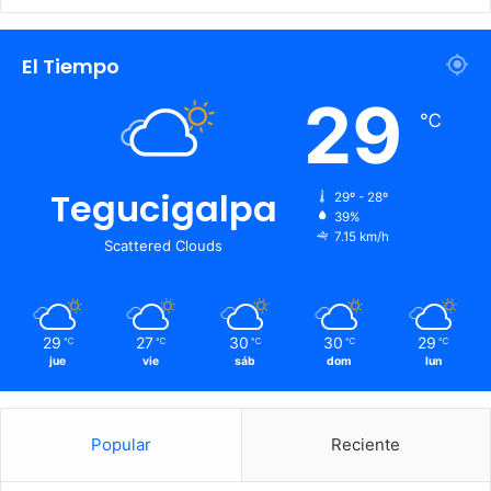
El Tiempo
29
℃
Tegucigalpa
29º - 28º
39%
7.15 km/h
Scattered Clouds
29
27
30
30
29
℃
℃
℃
℃
℃
jue
vie
sáb
dom
lun
Popular
Reciente