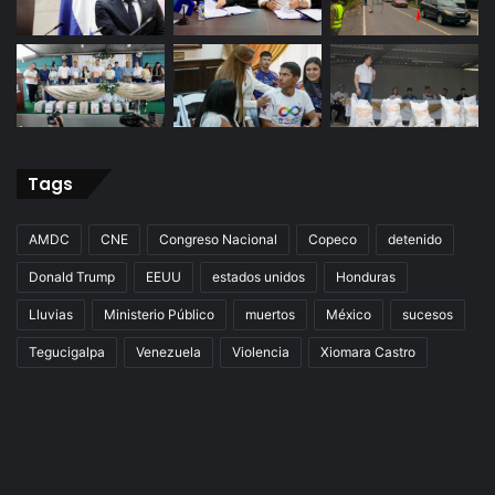
Tags
AMDC
CNE
Congreso Nacional
Copeco
detenido
Donald Trump
EEUU
estados unidos
Honduras
Lluvias
Ministerio Público
muertos
México
sucesos
Tegucigalpa
Venezuela
Violencia
Xiomara Castro