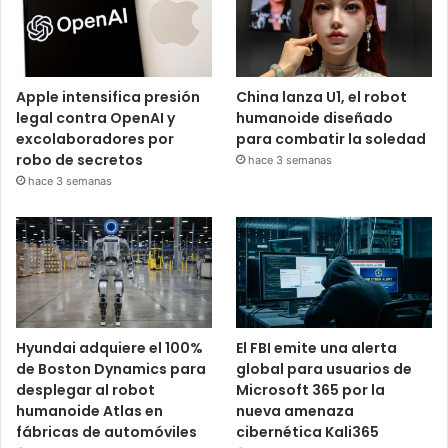
Apple intensifica presión
China lanza U1, el robot
legal contra OpenAI y
humanoide diseñado
excolaboradores por
para combatir la soledad
robo de secretos
hace 3 semanas
hace 3 semanas
Hyundai adquiere el 100%
El FBI emite una alerta
de Boston Dynamics para
global para usuarios de
desplegar al robot
Microsoft 365 por la
humanoide Atlas en
nueva amenaza
fábricas de automóviles
cibernética Kali365