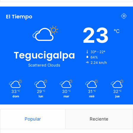
El Tiempo
23
℃
Tegucigalpa
33º - 22º
64%
2.24 km/h
Scattered Clouds
33
29
30
31
32
℃
℃
℃
℃
℃
dom
lun
mar
mié
jue
Popular
Reciente