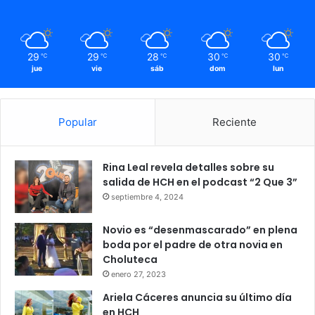
29
29
28
30
30
℃
℃
℃
℃
℃
jue
vie
sáb
dom
lun
Popular
Reciente
Rina Leal revela detalles sobre su
salida de HCH en el podcast “2 Que 3”
septiembre 4, 2024
Novio es “desenmascarado” en plena
boda por el padre de otra novia en
Choluteca
enero 27, 2023
Ariela Cáceres anuncia su último día
en HCH