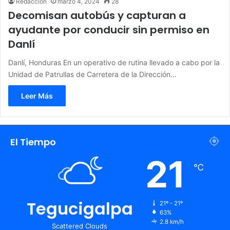
Redacción
marzo 4, 2024
28
Decomisan autobús y capturan a
ayudante por conducir sin permiso en
Danlí
Danlí, Honduras En un operativo de rutina llevado a cabo por la
Unidad de Patrullas de Carretera de la Dirección…
Leer Más
El Tiempo
21
℃
Tegucigalpa
21º - 21º
63%
2.8 km/h
Scattered Clouds