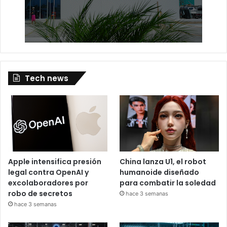
Tech news
Apple intensifica presión
China lanza U1, el robot
legal contra OpenAI y
humanoide diseñado
excolaboradores por
para combatir la soledad
robo de secretos
hace 3 semanas
hace 3 semanas