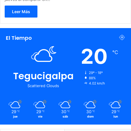
Leer Más
El Tiempo
20
℃
Tegucigalpa
29º - 18º
88%
4.02 km/h
Scattered Clouds
29
29
30
30
29
℃
℃
℃
℃
℃
jue
vie
sáb
dom
lun