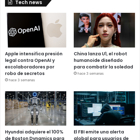
Tech news
Apple intensifica presión
China lanza U1, el robot
legal contra OpenAI y
humanoide diseñado
excolaboradores por
para combatir la soledad
robo de secretos
hace 3 semanas
hace 3 semanas
Hyundai adquiere el 100%
El FBI emite una alerta
de Boston Dynamics para
global para usuarios de