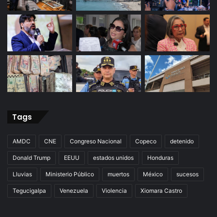
Tags
AMDC
CNE
Congreso Nacional
Copeco
detenido
Donald Trump
EEUU
estados unidos
Honduras
Lluvias
Ministerio Público
muertos
México
sucesos
Tegucigalpa
Venezuela
Violencia
Xiomara Castro