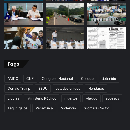
Tags
AMDC
CNE
Congreso Nacional
Copeco
detenido
Donald Trump
EEUU
estados unidos
Honduras
Lluvias
Ministerio Público
muertos
México
sucesos
Tegucigalpa
Venezuela
Violencia
Xiomara Castro