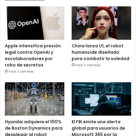
Apple intensifica presión
China lanza U1, el robot
legal contra OpenAI y
humanoide diseñado
excolaboradores por
para combatir la soledad
robo de secretos
hace 3 semanas
hace 3 semanas
Hyundai adquiere el 100%
El FBI emite una alerta
de Boston Dynamics para
global para usuarios de
desplegar al robot
Microsoft 365 por la