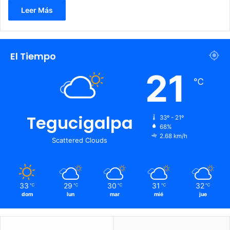
Leer Más
El Tiempo
21
℃
Tegucigalpa
33º - 21º
68%
2.68 km/h
Scattered Clouds
33
29
30
31
32
℃
℃
℃
℃
℃
dom
lun
mar
mié
jue