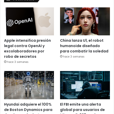
Apple intensifica presión
China lanza U1, el robot
legal contra OpenAI y
humanoide diseñado
excolaboradores por
para combatir la soledad
robo de secretos
hace 3 semanas
hace 3 semanas
Hyundai adquiere el 100%
El FBI emite una alerta
de Boston Dynamics para
global para usuarios de