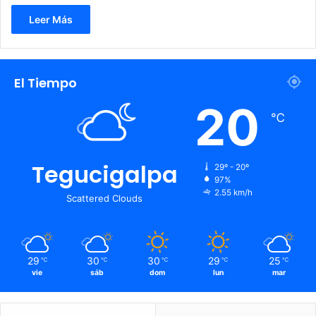
Leer Más
El Tiempo
20
℃
Tegucigalpa
29º - 20º
97%
2.55 km/h
Scattered Clouds
29
30
30
29
25
℃
℃
℃
℃
℃
vie
sáb
dom
lun
mar