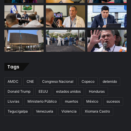
Tags
AMDC
CNE
Congreso Nacional
Copeco
detenido
Donald Trump
EEUU
estados unidos
Honduras
Lluvias
Ministerio Público
muertos
México
sucesos
Tegucigalpa
Venezuela
Violencia
Xiomara Castro