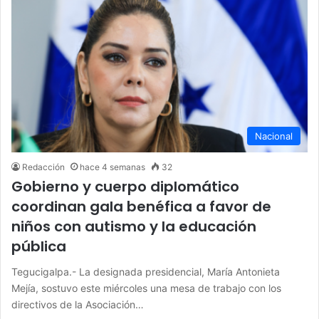
Nacional
Redacción
hace 4 semanas
32
Gobierno y cuerpo diplomático
coordinan gala benéfica a favor de
niños con autismo y la educación
pública
Tegucigalpa.- La designada presidencial, María Antonieta
Mejía, sostuvo este miércoles una mesa de trabajo con los
directivos de la Asociación…