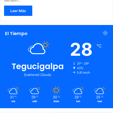
decisión…
Leer Más
El Tiempo
28
℃
Tegucigalpa
31º - 28º
42%
5.81 km/h
Scattered Clouds
31
29
30
29
25
℃
℃
℃
℃
℃
vie
sáb
dom
lun
mar