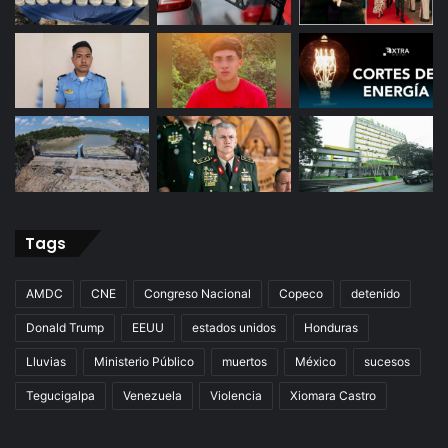
Tags
AMDC
CNE
Congreso Nacional
Copeco
detenido
Donald Trump
EEUU
estados unidos
Honduras
Lluvias
Ministerio Público
muertos
México
sucesos
Tegucigalpa
Venezuela
Violencia
Xiomara Castro