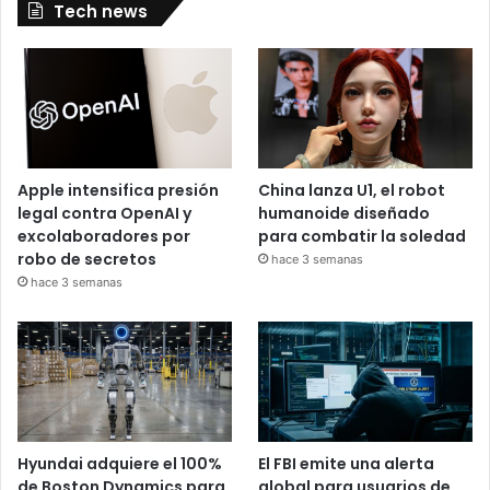
Tech news
Apple intensifica presión
China lanza U1, el robot
legal contra OpenAI y
humanoide diseñado
excolaboradores por
para combatir la soledad
robo de secretos
hace 3 semanas
hace 3 semanas
Hyundai adquiere el 100%
El FBI emite una alerta
de Boston Dynamics para
global para usuarios de