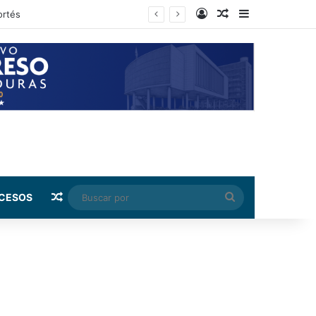
Log In
Random Article
Sidebar
rnández
Random Article
Buscar
CESOS
por