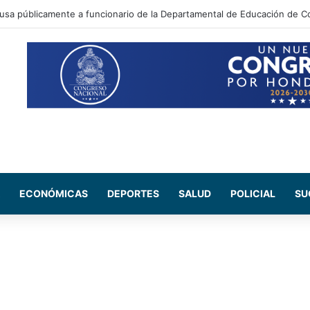
ada Maribel Espinoza arremete contra el expresidente Juan Orlando He
ECONÓMICAS
DEPORTES
SALUD
POLICIAL
SU