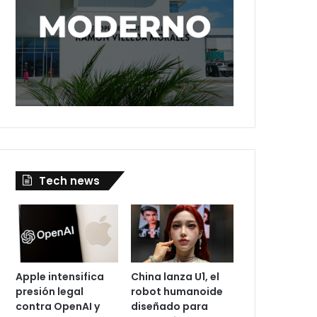
Tech news
Apple intensifica
China lanza U1, el
presión legal
robot humanoide
contra OpenAI y
diseñado para