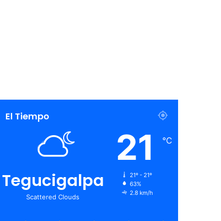
El Tiempo
21
℃
Tegucigalpa
21º - 21º
63%
2.8 km/h
Scattered Clouds