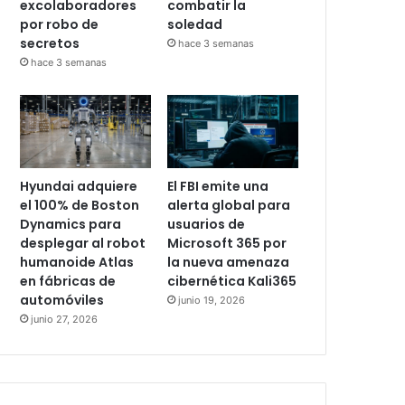
excolaboradores
combatir la
por robo de
soledad
secretos
hace 3 semanas
hace 3 semanas
Hyundai adquiere
El FBI emite una
el 100% de Boston
alerta global para
Dynamics para
usuarios de
desplegar al robot
Microsoft 365 por
humanoide Atlas
la nueva amenaza
en fábricas de
cibernética Kali365
automóviles
junio 19, 2026
junio 27, 2026