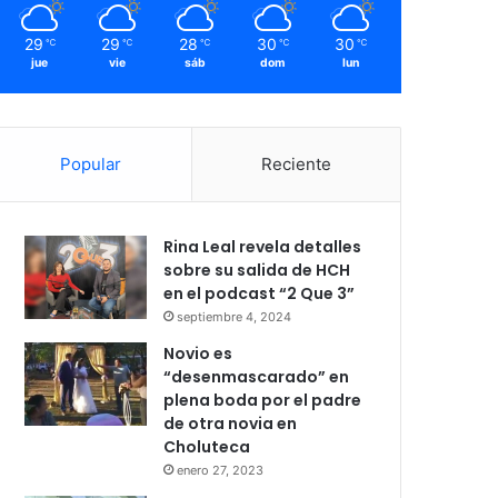
29
29
28
30
30
℃
℃
℃
℃
℃
jue
vie
sáb
dom
lun
Popular
Reciente
Rina Leal revela detalles
sobre su salida de HCH
en el podcast “2 Que 3”
septiembre 4, 2024
Novio es
“desenmascarado” en
plena boda por el padre
de otra novia en
Choluteca
enero 27, 2023