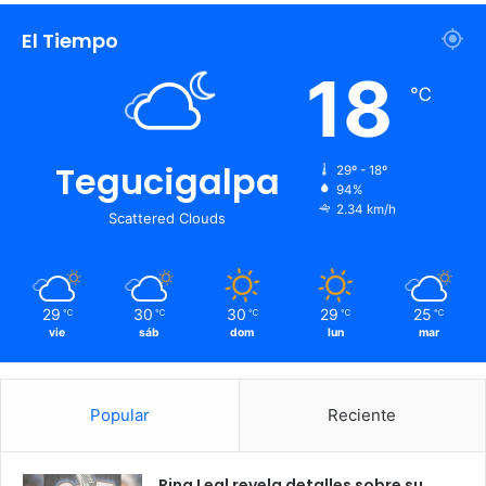
El Tiempo
18
℃
Tegucigalpa
29º - 18º
94%
2.34 km/h
Scattered Clouds
29
30
30
29
25
℃
℃
℃
℃
℃
vie
sáb
dom
lun
mar
Popular
Reciente
Rina Leal revela detalles sobre su