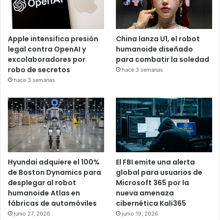
Apple intensifica presión
China lanza U1, el robot
legal contra OpenAI y
humanoide diseñado
excolaboradores por
para combatir la soledad
robo de secretos
hace 3 semanas
hace 3 semanas
Hyundai adquiere el 100%
El FBI emite una alerta
de Boston Dynamics para
global para usuarios de
desplegar al robot
Microsoft 365 por la
humanoide Atlas en
nueva amenaza
fábricas de automóviles
cibernética Kali365
junio 27, 2026
junio 19, 2026