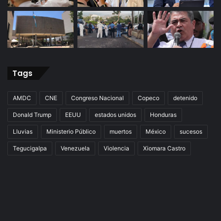
Tags
AMDC
CNE
Congreso Nacional
Copeco
detenido
Donald Trump
EEUU
estados unidos
Honduras
Lluvias
Ministerio Público
muertos
México
sucesos
Tegucigalpa
Venezuela
Violencia
Xiomara Castro