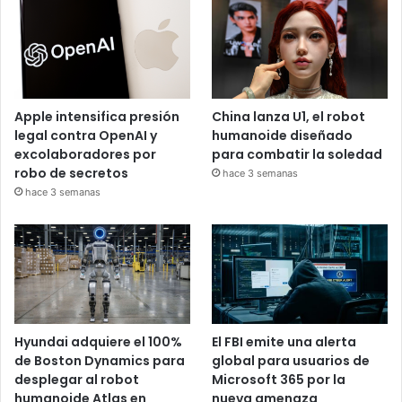
Apple intensifica presión
China lanza U1, el robot
legal contra OpenAI y
humanoide diseñado
excolaboradores por
para combatir la soledad
robo de secretos
hace 3 semanas
hace 3 semanas
Hyundai adquiere el 100%
El FBI emite una alerta
de Boston Dynamics para
global para usuarios de
desplegar al robot
Microsoft 365 por la
humanoide Atlas en
nueva amenaza