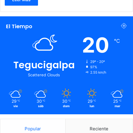
El Tiempo
20
℃
Tegucigalpa
29º - 20º
97%
2.55 km/h
Scattered Clouds
29
30
30
29
25
℃
℃
℃
℃
℃
vie
sáb
dom
lun
mar
Popular
Reciente