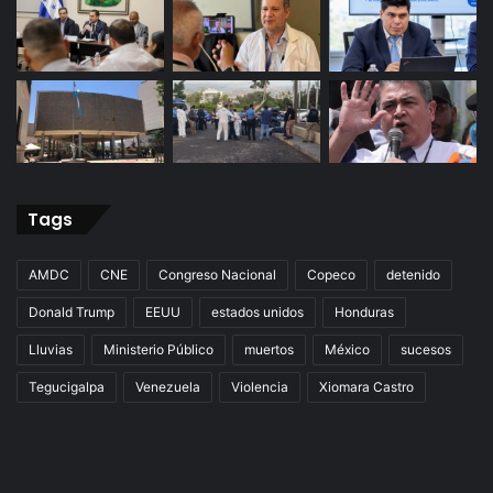
Tags
AMDC
CNE
Congreso Nacional
Copeco
detenido
Donald Trump
EEUU
estados unidos
Honduras
Lluvias
Ministerio Público
muertos
México
sucesos
Tegucigalpa
Venezuela
Violencia
Xiomara Castro