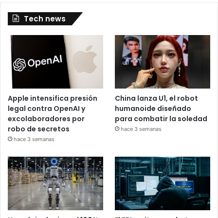
Tech news
Apple intensifica presión
China lanza U1, el robot
legal contra OpenAI y
humanoide diseñado
excolaboradores por
para combatir la soledad
robo de secretos
hace 3 semanas
hace 3 semanas