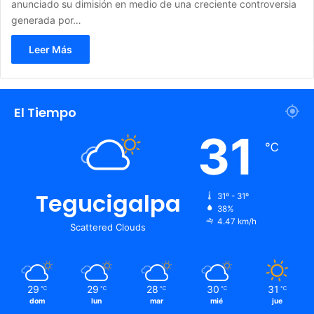
anunciado su dimisión en medio de una creciente controversia
generada por…
Leer Más
El Tiempo
31
℃
Tegucigalpa
31º - 31º
38%
4.47 km/h
Scattered Clouds
29
29
28
30
31
℃
℃
℃
℃
℃
dom
lun
mar
mié
jue