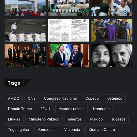
Tags
AMDC
CNE
Congreso Nacional
Copeco
detenido
Donald Trump
EEUU
estados unidos
Honduras
Lluvias
Ministerio Público
muertos
México
sucesos
Tegucigalpa
Venezuela
Violencia
Xiomara Castro