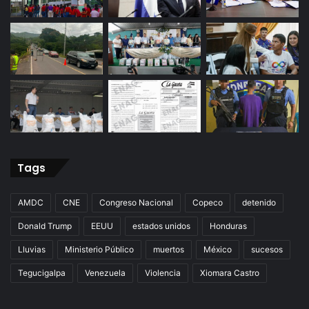
Tags
AMDC
CNE
Congreso Nacional
Copeco
detenido
Donald Trump
EEUU
estados unidos
Honduras
Lluvias
Ministerio Público
muertos
México
sucesos
Tegucigalpa
Venezuela
Violencia
Xiomara Castro