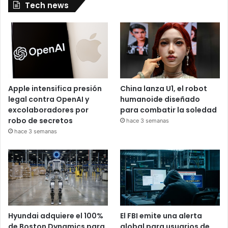
Tech news
Apple intensifica presión
China lanza U1, el robot
legal contra OpenAI y
humanoide diseñado
excolaboradores por
para combatir la soledad
robo de secretos
hace 3 semanas
hace 3 semanas
Hyundai adquiere el 100%
El FBI emite una alerta
de Boston Dynamics para
global para usuarios de