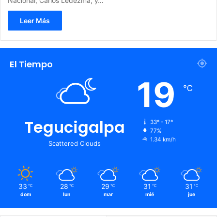
Nacional, Carlos Ledezma, y…
Leer Más
El Tiempo
19
℃
Tegucigalpa
33º - 17º
77%
1.34 km/h
Scattered Clouds
33
28
29
31
31
℃
℃
℃
℃
℃
dom
lun
mar
mié
jue