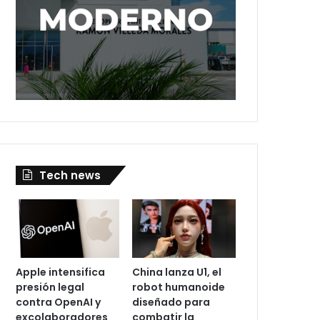
Tech news
Apple intensifica
China lanza U1, el
presión legal
robot humanoide
contra OpenAI y
diseñado para
excolaboradores
combatir la