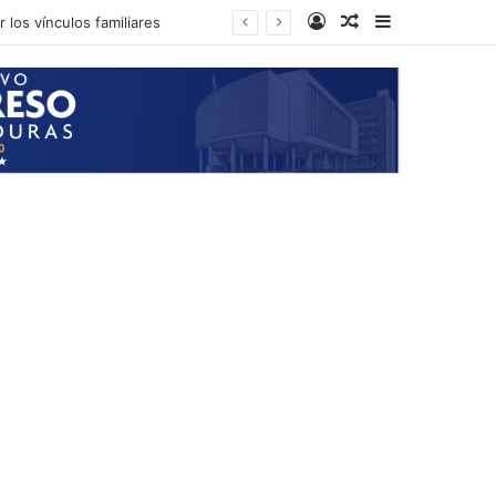
Log In
Random Article
Sidebar
 los vínculos familiares