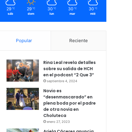
29
29
30
30
30
℃
℃
℃
℃
℃
sáb
dom
lun
mar
mié
Popular
Reciente
Rina Leal revela detalles
sobre su salida de HCH
en el podcast “2 Que 3”
septiembre 4, 2024
Novio es
“desenmascarado” en
plena boda por el padre
de otra novia en
Choluteca
enero 27, 2023
Ariela Cáceres anuncia