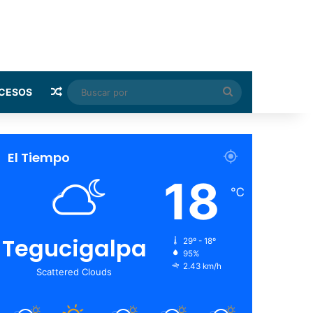
Random Article
Buscar
CESOS
por
El Tiempo
18
℃
Tegucigalpa
29º - 18º
95%
2.43 km/h
Scattered Clouds