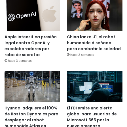
Apple intensifica presión
China lanza U1, el robot
legal contra OpenAI y
humanoide diseñado
excolaboradores por
para combatir la soledad
robo de secretos
hace 3 semanas
hace 3 semanas
Hyundai adquiere el 100%
El FBI emite una alerta
de Boston Dynamics para
global para usuarios de
desplegar al robot
Microsoft 365 por la
humanoide Atlas en
nueva amenaza