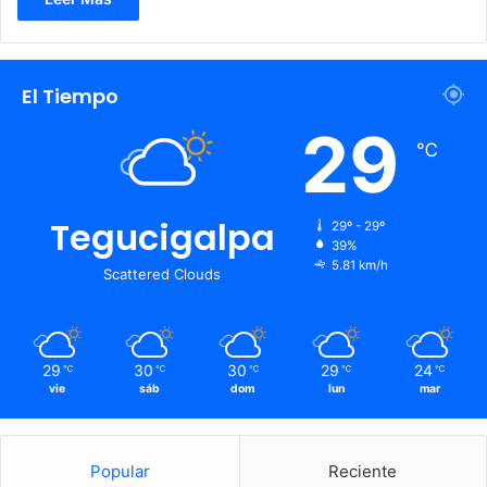
El Tiempo
29
℃
Tegucigalpa
29º - 29º
39%
5.81 km/h
Scattered Clouds
29
30
30
29
24
℃
℃
℃
℃
℃
vie
sáb
dom
lun
mar
Popular
Reciente