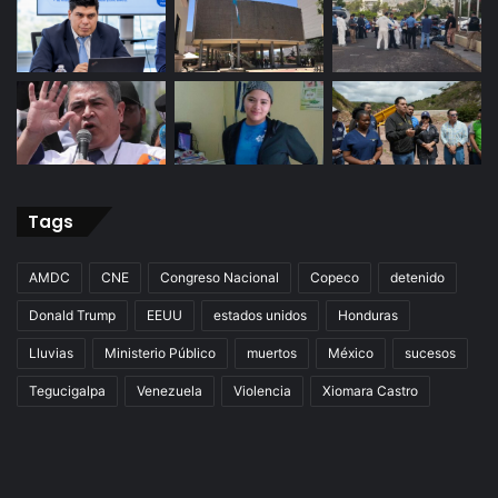
Tags
AMDC
CNE
Congreso Nacional
Copeco
detenido
Donald Trump
EEUU
estados unidos
Honduras
Lluvias
Ministerio Público
muertos
México
sucesos
Tegucigalpa
Venezuela
Violencia
Xiomara Castro