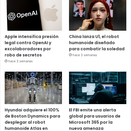
Apple intensifica presión
China lanza U1, el robot
legal contra OpenAI y
humanoide diseñado
excolaboradores por
para combatir la soledad
robo de secretos
hace 3 semanas
hace 3 semanas
Hyundai adquiere el 100%
El FBI emite una alerta
de Boston Dynamics para
global para usuarios de
desplegar al robot
Microsoft 365 por la
humanoide Atlas en
nueva amenaza