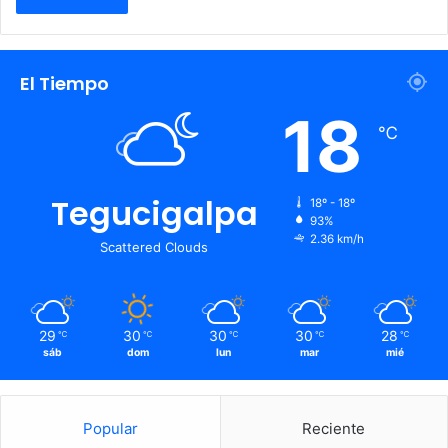
El Tiempo
18
℃
Tegucigalpa
18º - 18º
93%
2.36 km/h
Scattered Clouds
29
30
30
30
28
℃
℃
℃
℃
℃
sáb
dom
lun
mar
mié
Popular
Reciente