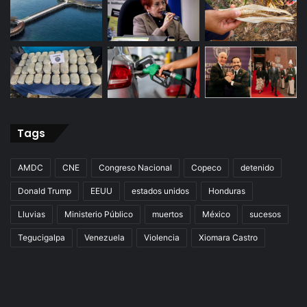
Tags
AMDC
CNE
Congreso Nacional
Copeco
detenido
Donald Trump
EEUU
estados unidos
Honduras
Lluvias
Ministerio Público
muertos
México
sucesos
Tegucigalpa
Venezuela
Violencia
Xiomara Castro