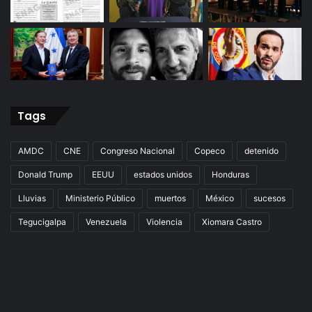
Tags
AMDC
CNE
Congreso Nacional
Copeco
detenido
Donald Trump
EEUU
estados unidos
Honduras
Lluvias
Ministerio Público
muertos
México
sucesos
Tegucigalpa
Venezuela
Violencia
Xiomara Castro