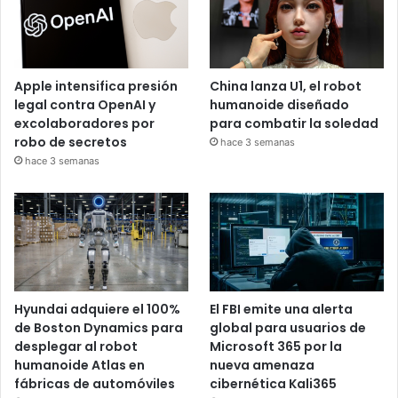
Apple intensifica presión
China lanza U1, el robot
legal contra OpenAI y
humanoide diseñado
excolaboradores por
para combatir la soledad
robo de secretos
hace 3 semanas
hace 3 semanas
Hyundai adquiere el 100%
El FBI emite una alerta
de Boston Dynamics para
global para usuarios de
desplegar al robot
Microsoft 365 por la
humanoide Atlas en
nueva amenaza
fábricas de automóviles
cibernética Kali365