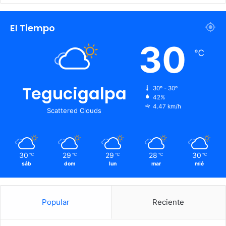
El Tiempo
30
℃
Tegucigalpa
30º - 30º
42%
4.47 km/h
Scattered Clouds
30
29
29
28
30
℃
℃
℃
℃
℃
sáb
dom
lun
mar
mié
Popular
Reciente