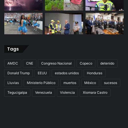
Tags
AMDC
CNE
Congreso Nacional
Copeco
detenido
Donald Trump
EEUU
estados unidos
Honduras
Lluvias
Ministerio Público
muertos
México
sucesos
Tegucigalpa
Venezuela
Violencia
Xiomara Castro