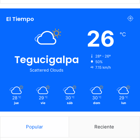
El Tiempo
26
℃
Tegucigalpa
28º - 26º
50%
7.15 km/h
Scattered Clouds
28
29
30
30
29
℃
℃
℃
℃
℃
jue
vie
sáb
dom
lun
Popular
Reciente