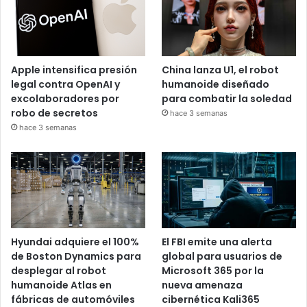
Apple intensifica presión
China lanza U1, el robot
legal contra OpenAI y
humanoide diseñado
excolaboradores por
para combatir la soledad
robo de secretos
hace 3 semanas
hace 3 semanas
Hyundai adquiere el 100%
El FBI emite una alerta
de Boston Dynamics para
global para usuarios de
desplegar al robot
Microsoft 365 por la
humanoide Atlas en
nueva amenaza
fábricas de automóviles
cibernética Kali365