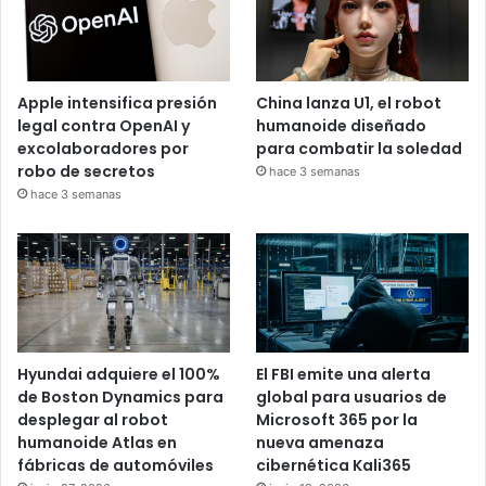
Apple intensifica presión
China lanza U1, el robot
legal contra OpenAI y
humanoide diseñado
excolaboradores por
para combatir la soledad
robo de secretos
hace 3 semanas
hace 3 semanas
Hyundai adquiere el 100%
El FBI emite una alerta
de Boston Dynamics para
global para usuarios de
desplegar al robot
Microsoft 365 por la
humanoide Atlas en
nueva amenaza
fábricas de automóviles
cibernética Kali365