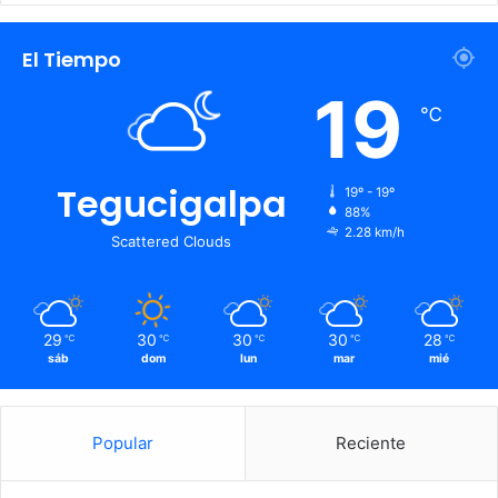
El Tiempo
19
℃
Tegucigalpa
19º - 19º
88%
2.28 km/h
Scattered Clouds
29
30
30
30
28
℃
℃
℃
℃
℃
sáb
dom
lun
mar
mié
Popular
Reciente