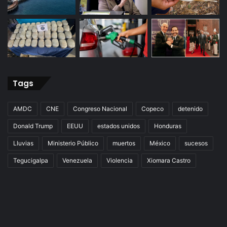
Tags
AMDC
CNE
Congreso Nacional
Copeco
detenido
Donald Trump
EEUU
estados unidos
Honduras
Lluvias
Ministerio Público
muertos
México
sucesos
Tegucigalpa
Venezuela
Violencia
Xiomara Castro