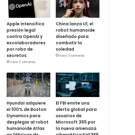
Apple intensifica
China lanza U1, el
presión legal
robot humanoide
contra OpenAI y
diseñado para
excolaboradores
combatir la
por robo de
soledad
secretos
hace 3 semanas
hace 3 semanas
Hyundai adquiere
El FBI emite una
el 100% de Boston
alerta global para
Dynamics para
usuarios de
desplegar al robot
Microsoft 365 por
humanoide Atlas
la nueva amenaza
en fábricas de
cibernética Kali365