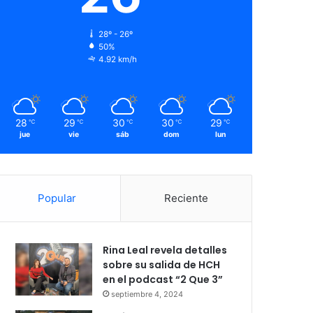
28º - 26º
50%
4.92 km/h
28
29
30
30
29
℃
℃
℃
℃
℃
jue
vie
sáb
dom
lun
Popular
Reciente
Rina Leal revela detalles
sobre su salida de HCH
en el podcast “2 Que 3”
septiembre 4, 2024