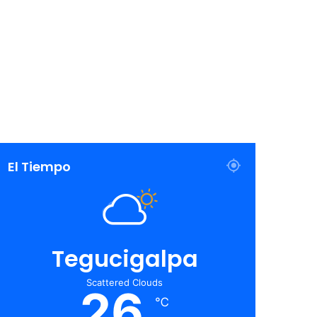
El Tiempo
Tegucigalpa
Scattered Clouds
26
℃