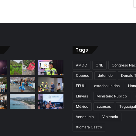
Tags
AMDC
CNE
Congreso Nac
Copeco
detenido
Donald 
EEUU
estados unidos
Hon
Lluvias
Ministerio Público
México
sucesos
Teguciga
Venezuela
Violencia
Xiomara Castro