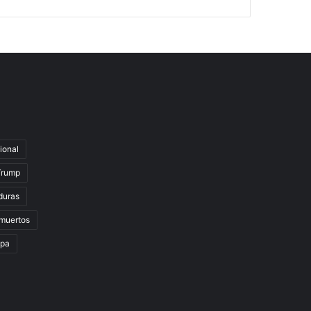
ional
Trump
duras
muertos
lpa