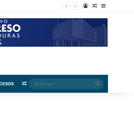
Log In
Random Article
Sidebar
 capital
Random Article
Buscar
CESOS
por