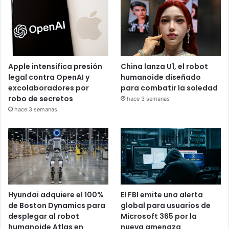
Apple intensifica presión
China lanza U1, el robot
legal contra OpenAI y
humanoide diseñado
excolaboradores por
para combatir la soledad
robo de secretos
hace 3 semanas
hace 3 semanas
Hyundai adquiere el 100%
El FBI emite una alerta
de Boston Dynamics para
global para usuarios de
desplegar al robot
Microsoft 365 por la
humanoide Atlas en
nueva amenaza