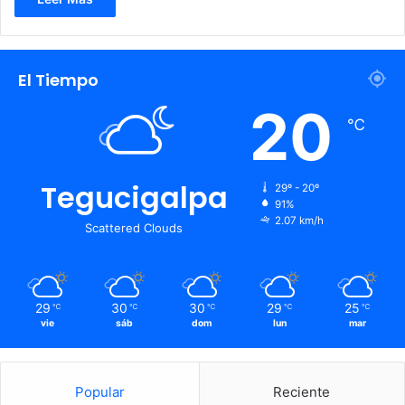
El Tiempo
20
℃
Tegucigalpa
29º - 20º
91%
2.07 km/h
Scattered Clouds
29
30
30
29
25
℃
℃
℃
℃
℃
vie
sáb
dom
lun
mar
Popular
Reciente