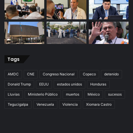
Tags
AMDC
CNE
Congreso Nacional
Copeco
detenido
Donald Trump
EEUU
estados unidos
Honduras
Lluvias
Ministerio Público
muertos
México
sucesos
Tegucigalpa
Venezuela
Violencia
Xiomara Castro