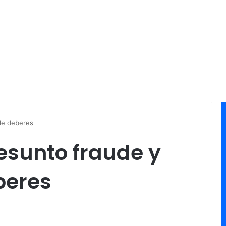
 de deberes
esunto fraude y
beres