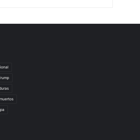
ional
Trump
duras
muertos
lpa