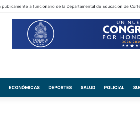
 Maribel Espinoza arremete contra el expresidente Juan Orlando Herná
ECONÓMICAS
DEPORTES
SALUD
POLICIAL
SU