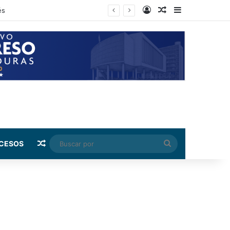
Log In
Random Article
Sidebar
ndez
Random Article
Buscar
CESOS
por