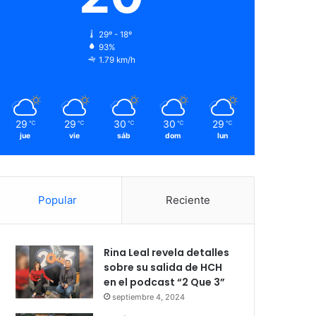
29º - 18º
93%
1.79 km/h
29
29
30
30
29
℃
℃
℃
℃
℃
jue
vie
sáb
dom
lun
Popular
Reciente
Rina Leal revela detalles
sobre su salida de HCH
en el podcast “2 Que 3”
septiembre 4, 2024