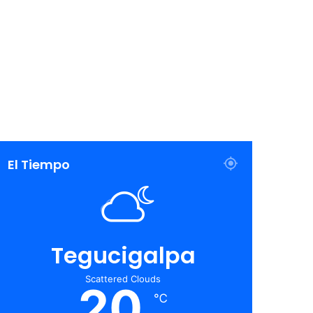
El Tiempo
Tegucigalpa
Scattered Clouds
20
℃