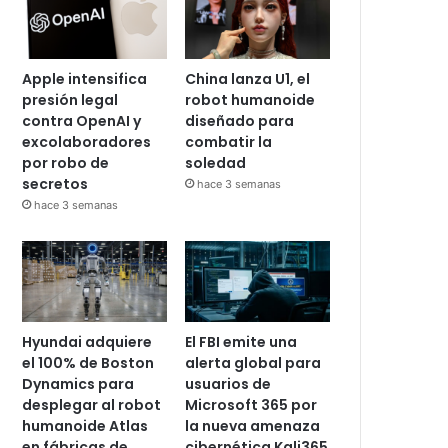
Apple intensifica
China lanza U1, el
presión legal
robot humanoide
contra OpenAI y
diseñado para
excolaboradores
combatir la
por robo de
soledad
secretos
hace 3 semanas
hace 3 semanas
Hyundai adquiere
El FBI emite una
el 100% de Boston
alerta global para
Dynamics para
usuarios de
desplegar al robot
Microsoft 365 por
humanoide Atlas
la nueva amenaza
en fábricas de
cibernética Kali365