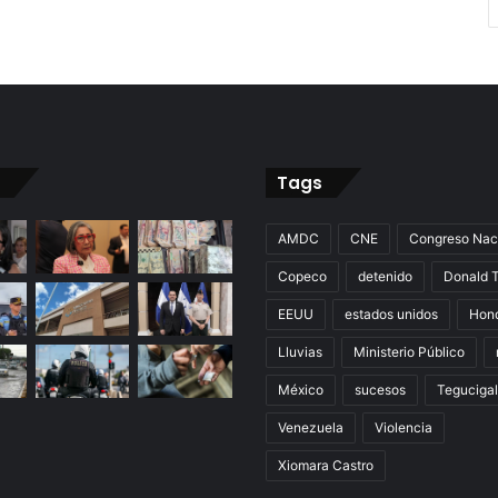
Tags
AMDC
CNE
Congreso Nac
Copeco
detenido
Donald 
EEUU
estados unidos
Hon
Lluvias
Ministerio Público
México
sucesos
Teguciga
Venezuela
Violencia
Xiomara Castro