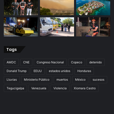
Tags
AMDC
CNE
Congreso Nacional
Copeco
detenido
Donald Trump
EEUU
estados unidos
Honduras
Lluvias
Ministerio Público
muertos
México
sucesos
Tegucigalpa
Venezuela
Violencia
Xiomara Castro