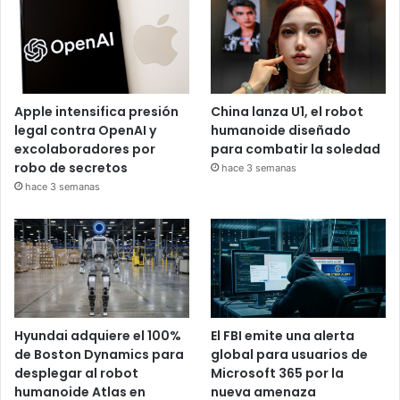
Apple intensifica presión
China lanza U1, el robot
legal contra OpenAI y
humanoide diseñado
excolaboradores por
para combatir la soledad
robo de secretos
hace 3 semanas
hace 3 semanas
Hyundai adquiere el 100%
El FBI emite una alerta
de Boston Dynamics para
global para usuarios de
desplegar al robot
Microsoft 365 por la
humanoide Atlas en
nueva amenaza