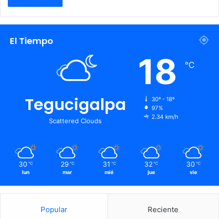
El Tiempo
18
℃
Tegucigalpa
30º - 18º
97%
2.34 km/h
Scattered Clouds
30
29
31
32
30
℃
℃
℃
℃
℃
lun
mar
mié
jue
vie
Popular
Reciente