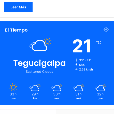
Leer Más
El Tiempo
21
℃
Tegucigalpa
33º - 21º
68%
2.68 km/h
Scattered Clouds
33
29
30
31
32
℃
℃
℃
℃
℃
dom
lun
mar
mié
jue