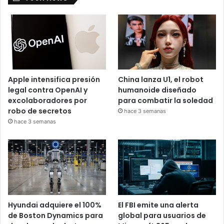
Apple intensifica presión
China lanza U1, el robot
legal contra OpenAI y
humanoide diseñado
excolaboradores por
para combatir la soledad
robo de secretos
hace 3 semanas
hace 3 semanas
Hyundai adquiere el 100%
El FBI emite una alerta
de Boston Dynamics para
global para usuarios de