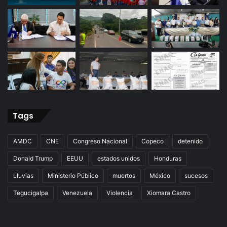
Tags
AMDC
CNE
Congreso Nacional
Copeco
detenido
Donald Trump
EEUU
estados unidos
Honduras
Lluvias
Ministerio Público
muertos
México
sucesos
Tegucigalpa
Venezuela
Violencia
Xiomara Castro