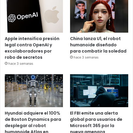
Apple intensifica presión
China lanza U1, el robot
legal contra OpenAI y
humanoide diseñado
excolaboradores por
para combatir la soledad
robo de secretos
hace 3 semanas
hace 3 semanas
Hyundai adquiere el 100%
El FBI emite una alerta
de Boston Dynamics para
global para usuarios de
desplegar al robot
Microsoft 365 por la
humanoide Atlas en
nueva amenaza