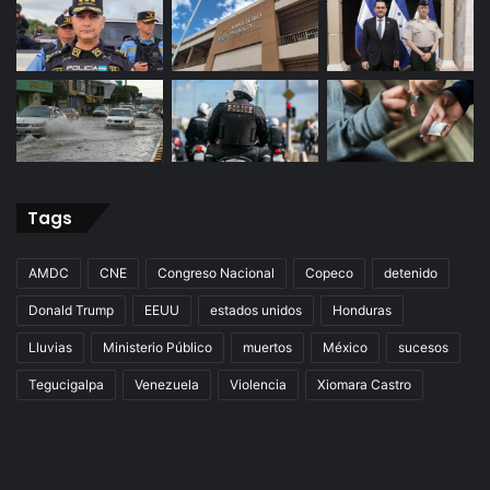
Tags
AMDC
CNE
Congreso Nacional
Copeco
detenido
Donald Trump
EEUU
estados unidos
Honduras
Lluvias
Ministerio Público
muertos
México
sucesos
Tegucigalpa
Venezuela
Violencia
Xiomara Castro