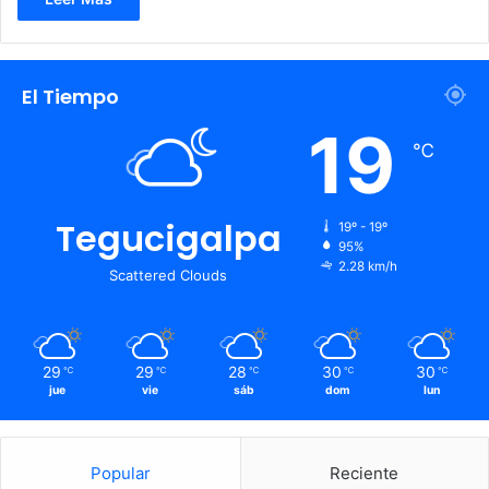
El Tiempo
19
℃
Tegucigalpa
19º - 19º
95%
2.28 km/h
Scattered Clouds
29
29
28
30
30
℃
℃
℃
℃
℃
jue
vie
sáb
dom
lun
Popular
Reciente