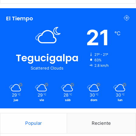
El Tiempo
21
℃
Tegucigalpa
21º - 21º
63%
2.8 km/h
Scattered Clouds
29
29
28
30
30
℃
℃
℃
℃
℃
jue
vie
sáb
dom
lun
Popular
Reciente