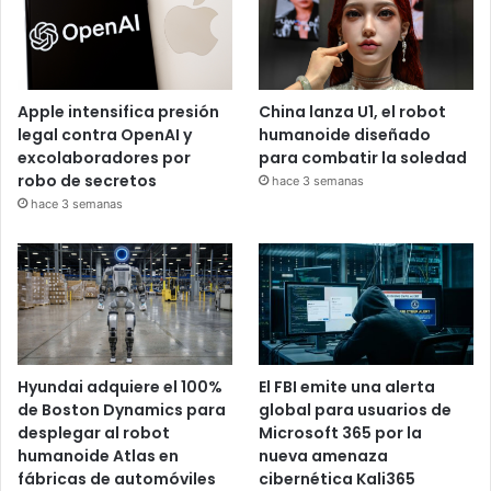
Apple intensifica presión
China lanza U1, el robot
legal contra OpenAI y
humanoide diseñado
excolaboradores por
para combatir la soledad
robo de secretos
hace 3 semanas
hace 3 semanas
Hyundai adquiere el 100%
El FBI emite una alerta
de Boston Dynamics para
global para usuarios de
desplegar al robot
Microsoft 365 por la
humanoide Atlas en
nueva amenaza
fábricas de automóviles
cibernética Kali365