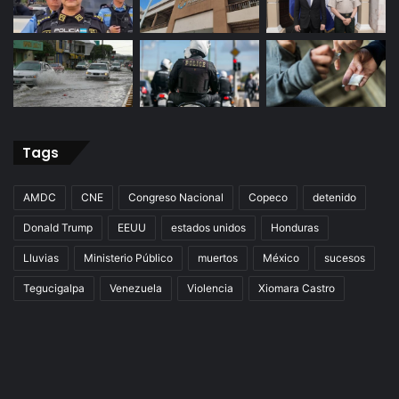
Tags
AMDC
CNE
Congreso Nacional
Copeco
detenido
Donald Trump
EEUU
estados unidos
Honduras
Lluvias
Ministerio Público
muertos
México
sucesos
Tegucigalpa
Venezuela
Violencia
Xiomara Castro