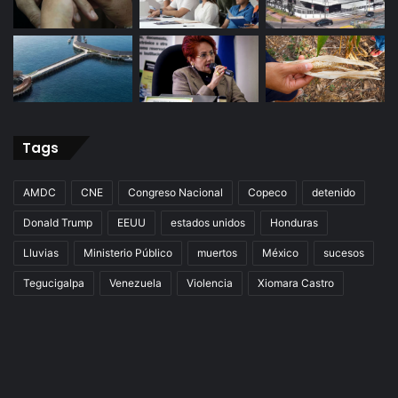
Tags
AMDC
CNE
Congreso Nacional
Copeco
detenido
Donald Trump
EEUU
estados unidos
Honduras
Lluvias
Ministerio Público
muertos
México
sucesos
Tegucigalpa
Venezuela
Violencia
Xiomara Castro