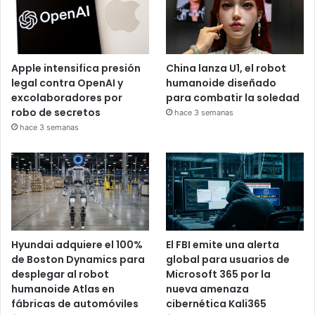
Apple intensifica presión
China lanza U1, el robot
legal contra OpenAI y
humanoide diseñado
excolaboradores por
para combatir la soledad
robo de secretos
hace 3 semanas
hace 3 semanas
Hyundai adquiere el 100%
El FBI emite una alerta
de Boston Dynamics para
global para usuarios de
desplegar al robot
Microsoft 365 por la
humanoide Atlas en
nueva amenaza
fábricas de automóviles
cibernética Kali365