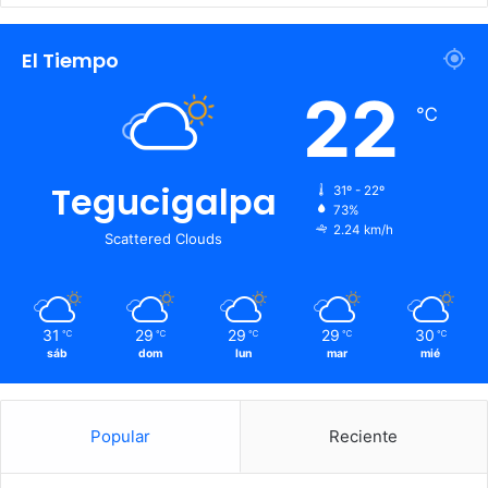
El Tiempo
22
℃
Tegucigalpa
31º - 22º
73%
2.24 km/h
Scattered Clouds
31
29
29
29
30
℃
℃
℃
℃
℃
sáb
dom
lun
mar
mié
Popular
Reciente