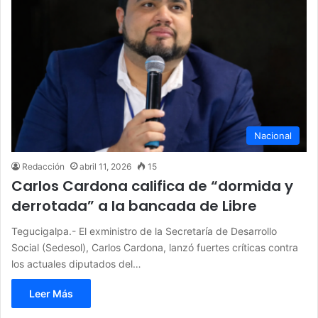
Nacional
Redacción
abril 11, 2026
15
Carlos Cardona califica de “dormida y
derrotada” a la bancada de Libre
Tegucigalpa.- El exministro de la Secretaría de Desarrollo
Social (Sedesol), Carlos Cardona, lanzó fuertes críticas contra
los actuales diputados del…
Leer Más