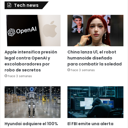
Tech news
Apple intensifica presión
China lanza U1, el robot
legal contra OpenAI y
humanoide diseñado
excolaboradores por
para combatir la soledad
robo de secretos
hace 3 semanas
hace 3 semanas
Hyundai adquiere el 100%
El FBI emite una alerta