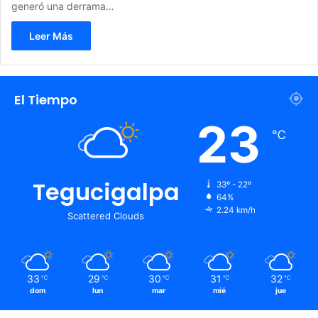
generó una derrama…
Leer Más
El Tiempo
23
℃
Tegucigalpa
33º - 22º
64%
2.24 km/h
Scattered Clouds
33
29
30
31
32
℃
℃
℃
℃
℃
dom
lun
mar
mié
jue