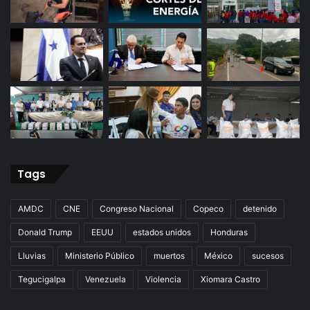
Tags
AMDC
CNE
Congreso Nacional
Copeco
detenido
Donald Trump
EEUU
estados unidos
Honduras
Lluvias
Ministerio Público
muertos
México
sucesos
Tegucigalpa
Venezuela
Violencia
Xiomara Castro