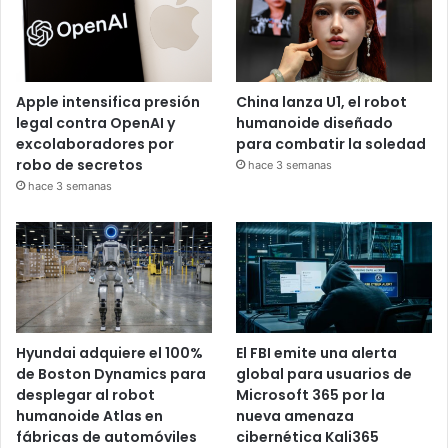
Apple intensifica presión
China lanza U1, el robot
legal contra OpenAI y
humanoide diseñado
excolaboradores por
para combatir la soledad
robo de secretos
hace 3 semanas
hace 3 semanas
Hyundai adquiere el 100%
El FBI emite una alerta
de Boston Dynamics para
global para usuarios de
desplegar al robot
Microsoft 365 por la
humanoide Atlas en
nueva amenaza
fábricas de automóviles
cibernética Kali365