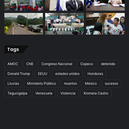
Tags
AMDC
CNE
Congreso Nacional
Copeco
detenido
Donald Trump
EEUU
estados unidos
Honduras
Lluvias
Ministerio Público
muertos
México
sucesos
Tegucigalpa
Venezuela
Violencia
Xiomara Castro