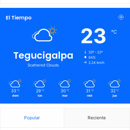
El Tiempo
23
℃
Tegucigalpa
33º - 22º
64%
2.24 km/h
Scattered Clouds
33
29
30
31
32
℃
℃
℃
℃
℃
dom
lun
mar
mié
jue
Popular
Reciente