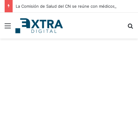
La Comisión de Salud del CN se reúne con médicos residentes para evaluar el incremento de su salario beca
Menu
B