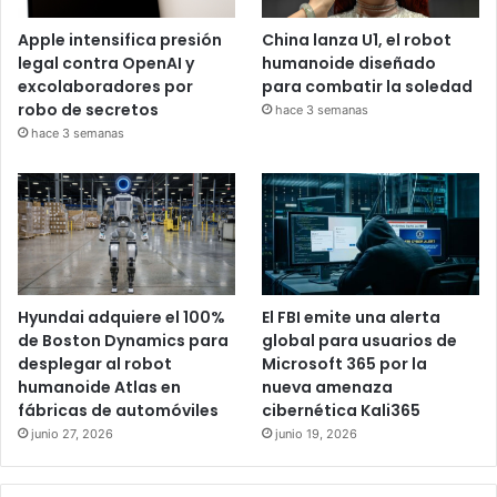
Apple intensifica presión
China lanza U1, el robot
legal contra OpenAI y
humanoide diseñado
excolaboradores por
para combatir la soledad
robo de secretos
hace 3 semanas
hace 3 semanas
Hyundai adquiere el 100%
El FBI emite una alerta
de Boston Dynamics para
global para usuarios de
desplegar al robot
Microsoft 365 por la
humanoide Atlas en
nueva amenaza
fábricas de automóviles
cibernética Kali365
junio 27, 2026
junio 19, 2026