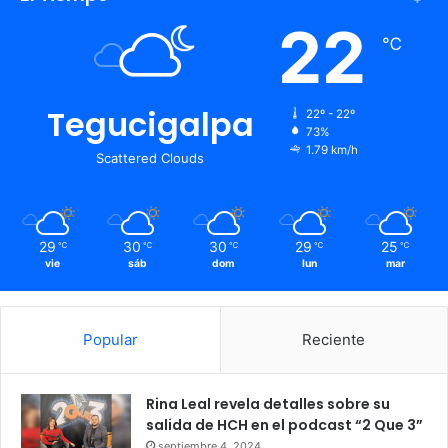
22
℃
Tegucigalpa
22º - 22º
73%
1.79 km/h
Scattered Clouds
29
30
30
29
25
℃
℃
℃
℃
℃
vie
sáb
dom
lun
mar
Popular
Reciente
Rina Leal revela detalles sobre su
salida de HCH en el podcast “2 Que 3”
septiembre 4, 2024