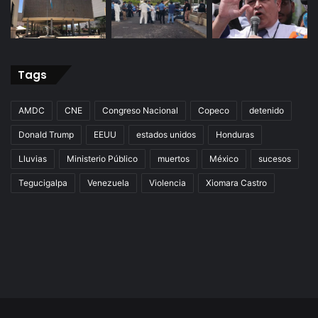
Tags
AMDC
CNE
Congreso Nacional
Copeco
detenido
Donald Trump
EEUU
estados unidos
Honduras
Lluvias
Ministerio Público
muertos
México
sucesos
Tegucigalpa
Venezuela
Violencia
Xiomara Castro