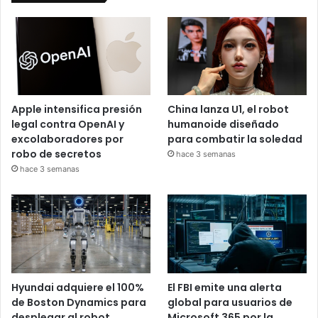
Apple intensifica presión
China lanza U1, el robot
legal contra OpenAI y
humanoide diseñado
excolaboradores por
para combatir la soledad
robo de secretos
hace 3 semanas
hace 3 semanas
Hyundai adquiere el 100%
El FBI emite una alerta
de Boston Dynamics para
global para usuarios de
desplegar al robot
Microsoft 365 por la