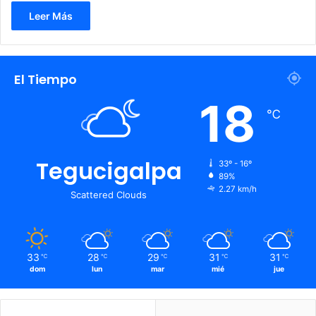
Leer Más
El Tiempo
18
℃
Tegucigalpa
33º - 16º
89%
2.27 km/h
Scattered Clouds
33
28
29
31
31
℃
℃
℃
℃
℃
dom
lun
mar
mié
jue