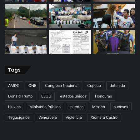
Tags
AMDC
CNE
Congreso Nacional
Copeco
detenido
Donald Trump
EEUU
estados unidos
Honduras
Lluvias
Ministerio Público
muertos
México
sucesos
Tegucigalpa
Venezuela
Violencia
Xiomara Castro