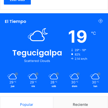
El Tiempo
19
℃
Tegucigalpa
29º - 18º
82%
2.14 km/h
Scattered Clouds
29
29
28
30
30
℃
℃
℃
℃
℃
jue
vie
sáb
dom
lun
Popular
Reciente