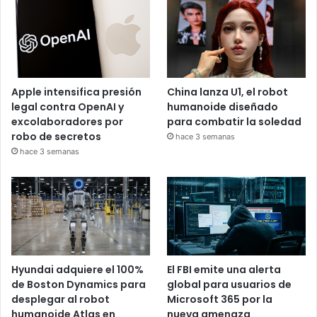
Apple intensifica presión
China lanza U1, el robot
legal contra OpenAI y
humanoide diseñado
excolaboradores por
para combatir la soledad
robo de secretos
hace 3 semanas
hace 3 semanas
Hyundai adquiere el 100%
El FBI emite una alerta
de Boston Dynamics para
global para usuarios de
desplegar al robot
Microsoft 365 por la
humanoide Atlas en
nueva amenaza