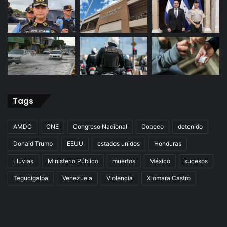
Tags
AMDC
CNE
Congreso Nacional
Copeco
detenido
Donald Trump
EEUU
estados unidos
Honduras
Lluvias
Ministerio Público
muertos
México
sucesos
Tegucigalpa
Venezuela
Violencia
Xiomara Castro