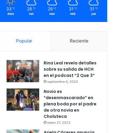
33
28
29
31
31
℃
℃
℃
℃
℃
dom
lun
mar
mié
jue
Popular
Reciente
Rina Leal revela detalles
sobre su salida de HCH
en el podcast “2 Que 3”
septiembre 4, 2024
Novio es
“desenmascarado” en
plena boda por el padre
de otra novia en
Choluteca
enero 27, 2023
Ariela Cáceres anuncia