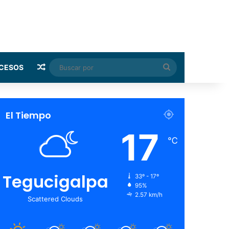
Random Article
Buscar
CESOS
por
El Tiempo
17
℃
Tegucigalpa
33º - 17º
95%
2.57 km/h
Scattered Clouds