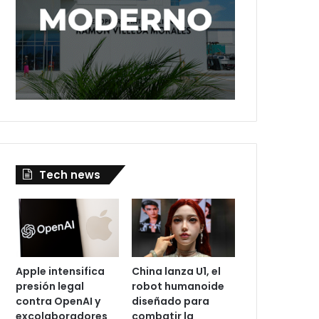
Tech news
Apple intensifica
China lanza U1, el
presión legal
robot humanoide
contra OpenAI y
diseñado para
excolaboradores
combatir la