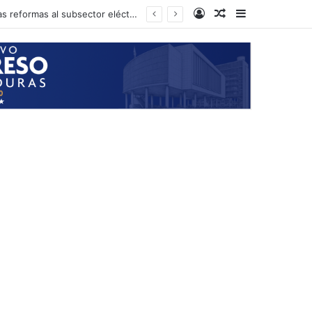
Log In
Random Article
Sidebar
Presidente del CN anuncia que el próximo martes podría iniciarse la aprobación de las reformas al subsector eléctrico