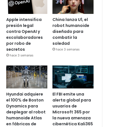
Apple intensifica
China lanza U1, el
presión legal
robot humanoide
contra OpenAI y
diseñado para
excolaboradores
combatir la
por robo de
soledad
secretos
hace 3 semanas
hace 3 semanas
Hyundai adquiere
El FBI emite una
el 100% de Boston
alerta global para
Dynamics para
usuarios de
desplegar al robot
Microsoft 365 por
humanoide Atlas
la nueva amenaza
en fábricas de
cibernética Kali365