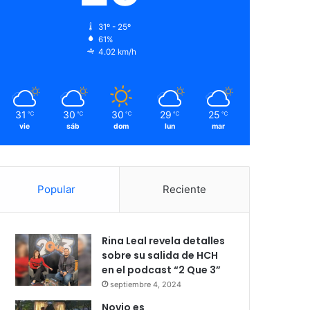
31º - 25º
61%
4.02 km/h
31
30
30
29
25
℃
℃
℃
℃
℃
vie
sáb
dom
lun
mar
Popular
Reciente
Rina Leal revela detalles
sobre su salida de HCH
en el podcast “2 Que 3”
septiembre 4, 2024
Novio es