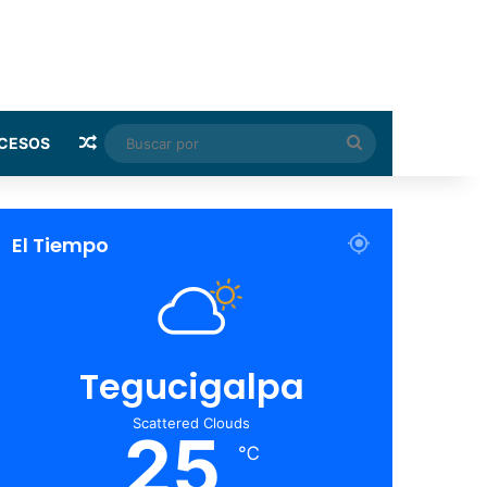
Random Article
Buscar
CESOS
por
El Tiempo
Tegucigalpa
Scattered Clouds
25
℃