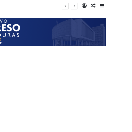
Log In
Random Article
Sidebar