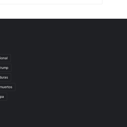
ional
Trump
duras
muertos
lpa