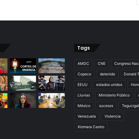
Tags
AMDC
CNE
Congreso Nac
Copeco
detenido
Donald 
EEUU
estados unidos
Hon
Lluvias
Ministerio Público
México
sucesos
Teguciga
Venezuela
Violencia
Xiomara Castro