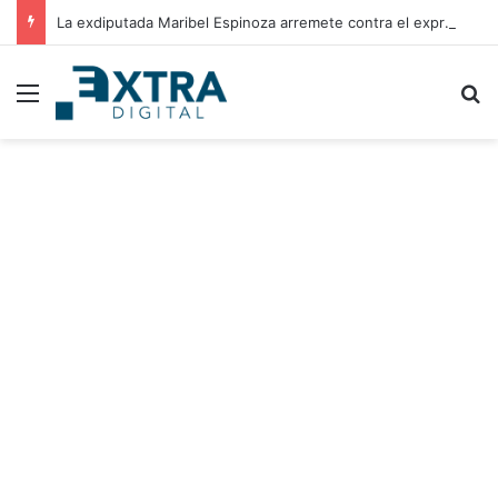
La exdiputada Maribel Espinoza arremete contra el expresidente Juan Orlando Hernández
Menu
B