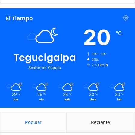
El Tiempo
20
℃
Tegucigalpa
20º - 20º
70%
2.53 km/h
Scattered Clouds
29
29
28
30
30
℃
℃
℃
℃
℃
jue
vie
sáb
dom
lun
Popular
Reciente