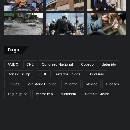
Tags
AMDC
CNE
Congreso Nacional
Copeco
detenido
Donald Trump
EEUU
estados unidos
Honduras
Lluvias
Ministerio Público
muertos
México
sucesos
Tegucigalpa
Venezuela
Violencia
Xiomara Castro