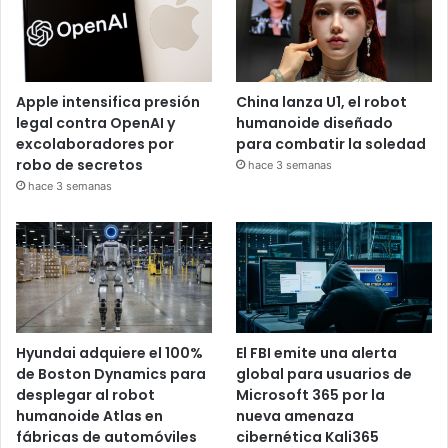
Apple intensifica presión
China lanza U1, el robot
legal contra OpenAI y
humanoide diseñado
excolaboradores por
para combatir la soledad
robo de secretos
hace 3 semanas
hace 3 semanas
Hyundai adquiere el 100%
El FBI emite una alerta
de Boston Dynamics para
global para usuarios de
desplegar al robot
Microsoft 365 por la
humanoide Atlas en
nueva amenaza
fábricas de automóviles
cibernética Kali365