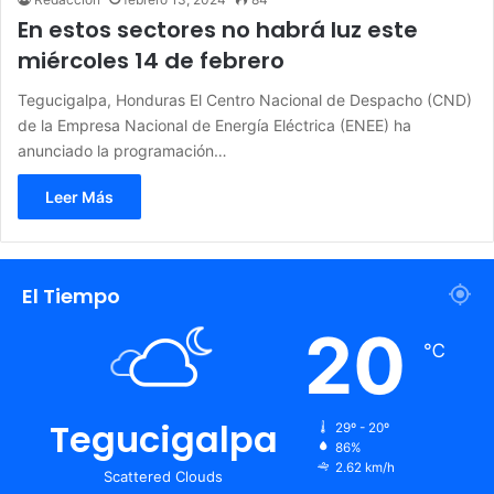
En estos sectores no habrá luz este
miércoles 14 de febrero
Tegucigalpa, Honduras El Centro Nacional de Despacho (CND)
de la Empresa Nacional de Energía Eléctrica (ENEE) ha
anunciado la programación…
Leer Más
El Tiempo
20
℃
Tegucigalpa
29º - 20º
86%
2.62 km/h
Scattered Clouds