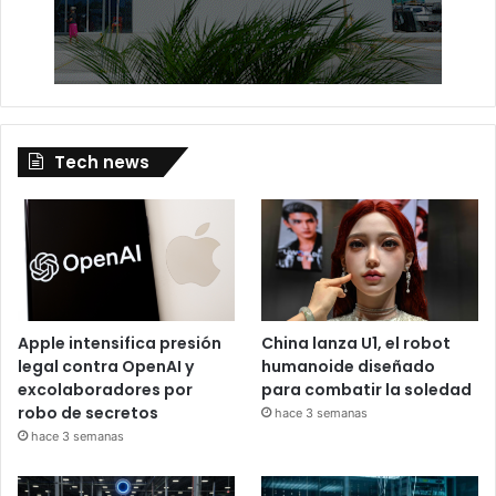
Tech news
Apple intensifica presión
China lanza U1, el robot
legal contra OpenAI y
humanoide diseñado
excolaboradores por
para combatir la soledad
robo de secretos
hace 3 semanas
hace 3 semanas