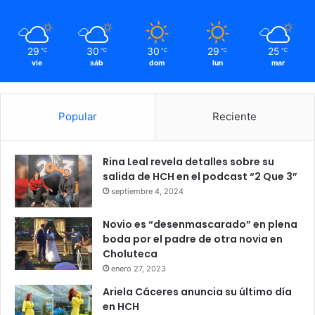
29
30
30
29
25
℃
℃
℃
℃
℃
vie
sáb
dom
lun
mar
Popular
Reciente
Rina Leal revela detalles sobre su
salida de HCH en el podcast “2 Que 3”
septiembre 4, 2024
Novio es “desenmascarado” en plena
boda por el padre de otra novia en
Choluteca
enero 27, 2023
Ariela Cáceres anuncia su último día
en HCH