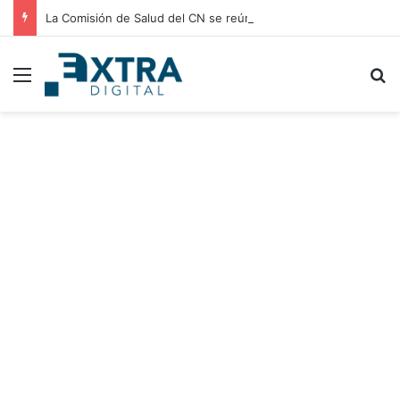
La Comisión de Salud del CN se reúne con médicos residentes para evaluar el incremento de su salario beca
Menu
B