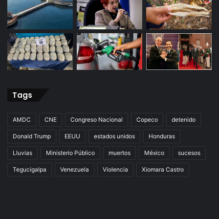
Tags
AMDC
CNE
Congreso Nacional
Copeco
detenido
Donald Trump
EEUU
estados unidos
Honduras
Lluvias
Ministerio Público
muertos
México
sucesos
Tegucigalpa
Venezuela
Violencia
Xiomara Castro