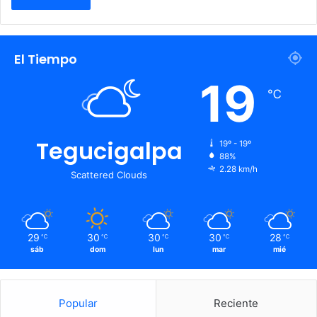
El Tiempo
19
℃
Tegucigalpa
19º - 19º
88%
2.28 km/h
Scattered Clouds
29
30
30
30
28
℃
℃
℃
℃
℃
sáb
dom
lun
mar
mié
Popular
Reciente