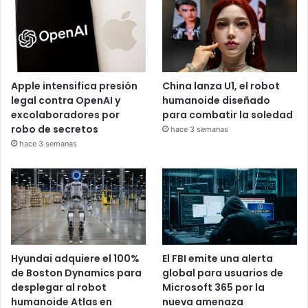
Apple intensifica presión
China lanza U1, el robot
legal contra OpenAI y
humanoide diseñado
excolaboradores por
para combatir la soledad
robo de secretos
hace 3 semanas
hace 3 semanas
Hyundai adquiere el 100%
El FBI emite una alerta
de Boston Dynamics para
global para usuarios de
desplegar al robot
Microsoft 365 por la
humanoide Atlas en
nueva amenaza