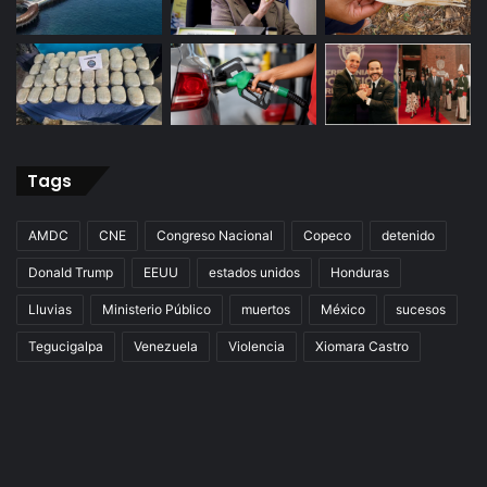
Tags
AMDC
CNE
Congreso Nacional
Copeco
detenido
Donald Trump
EEUU
estados unidos
Honduras
Lluvias
Ministerio Público
muertos
México
sucesos
Tegucigalpa
Venezuela
Violencia
Xiomara Castro