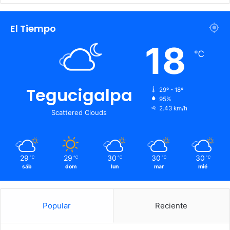
El Tiempo
18
℃
Tegucigalpa
29º - 18º
95%
2.43 km/h
Scattered Clouds
29
29
30
30
30
℃
℃
℃
℃
℃
sáb
dom
lun
mar
mié
Popular
Reciente