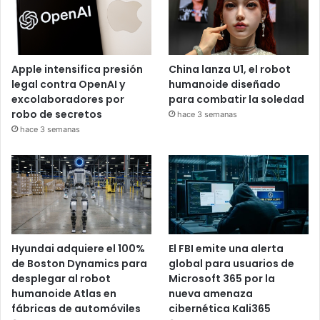
Apple intensifica presión
China lanza U1, el robot
legal contra OpenAI y
humanoide diseñado
excolaboradores por
para combatir la soledad
robo de secretos
hace 3 semanas
hace 3 semanas
Hyundai adquiere el 100%
El FBI emite una alerta
de Boston Dynamics para
global para usuarios de
desplegar al robot
Microsoft 365 por la
humanoide Atlas en
nueva amenaza
fábricas de automóviles
cibernética Kali365