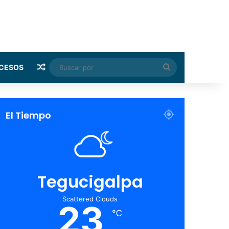
Random Article
Buscar
CESOS
por
El Tiempo
Tegucigalpa
Scattered Clouds
23
℃