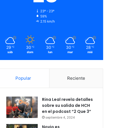
23º - 23º
59%
2.15 km/h
29
30
30
30
28
℃
℃
℃
℃
℃
sáb
dom
lun
mar
mié
Popular
Reciente
Rina Leal revela detalles
sobre su salida de HCH
en el podcast “2 Que 3”
septiembre 4, 2024
Novio es