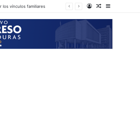
Log In
Random Article
Sidebar
 los vínculos familiares