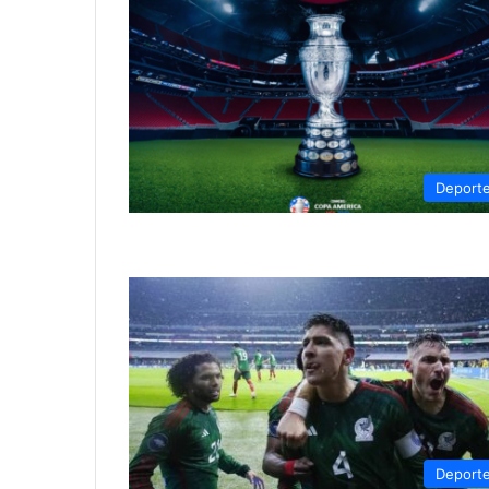
Deport
Deport