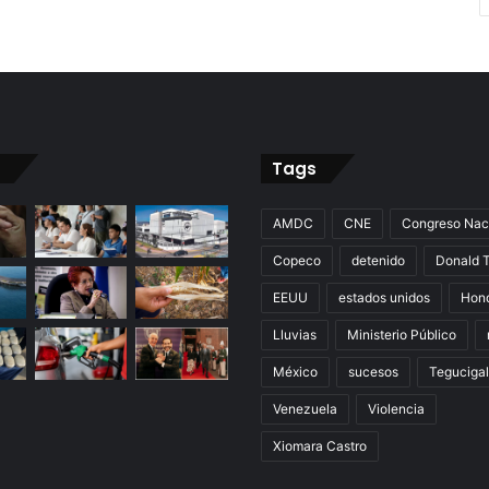
Tags
AMDC
CNE
Congreso Nac
Copeco
detenido
Donald 
EEUU
estados unidos
Hon
Lluvias
Ministerio Público
México
sucesos
Teguciga
Venezuela
Violencia
Xiomara Castro