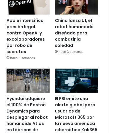
Apple intensifica
China lanza U1, el
presión legal
robot humanoide
contra OpenAI y
diseñado para
excolaboradores
combatir la
por robo de
soledad
secretos
hace 3 semanas
hace 3 semanas
Hyundai adquiere
El FBI emite una
el 100% de Boston
alerta global para
Dynamics para
usuarios de
desplegar al robot
Microsoft 365 por
humanoide Atlas
la nueva amenaza
en fábricas de
cibernética Kali365