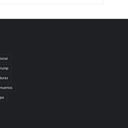
ional
Trump
duras
muertos
lpa