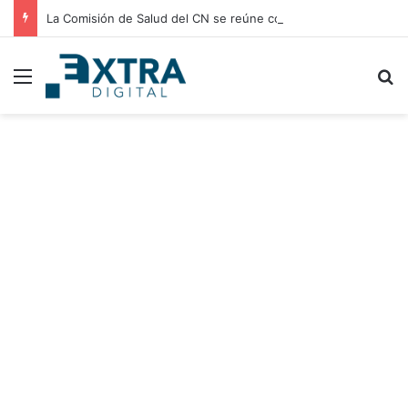
La Comisión de Salud del CN se reúne con médicos residentes para evaluar el incremento de su salario beca
Menu
B