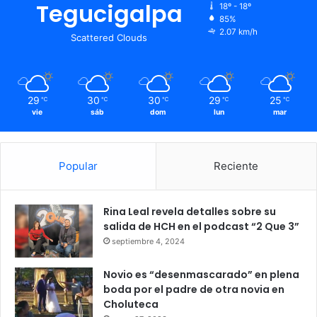
Tegucigalpa
18º - 18º
85%
2.07 km/h
Scattered Clouds
29
30
30
29
25
℃
℃
℃
℃
℃
vie
sáb
dom
lun
mar
Popular
Reciente
Rina Leal revela detalles sobre su
salida de HCH en el podcast “2 Que 3”
septiembre 4, 2024
Novio es “desenmascarado” en plena
boda por el padre de otra novia en
Choluteca