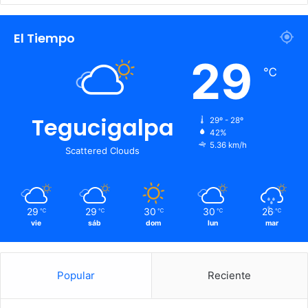
El Tiempo
29
℃
Tegucigalpa
29º - 28º
42%
5.36 km/h
Scattered Clouds
29
29
30
30
26
℃
℃
℃
℃
℃
vie
sáb
dom
lun
mar
Popular
Reciente