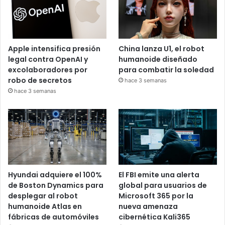
Apple intensifica presión
China lanza U1, el robot
legal contra OpenAI y
humanoide diseñado
excolaboradores por
para combatir la soledad
robo de secretos
hace 3 semanas
hace 3 semanas
Hyundai adquiere el 100%
El FBI emite una alerta
de Boston Dynamics para
global para usuarios de
desplegar al robot
Microsoft 365 por la
humanoide Atlas en
nueva amenaza
fábricas de automóviles
cibernética Kali365