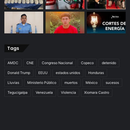
Tags
AMDC
CNE
Congreso Nacional
Copeco
detenido
Donald Trump
EEUU
estados unidos
Honduras
Lluvias
Ministerio Público
muertos
México
sucesos
Tegucigalpa
Venezuela
Violencia
Xiomara Castro