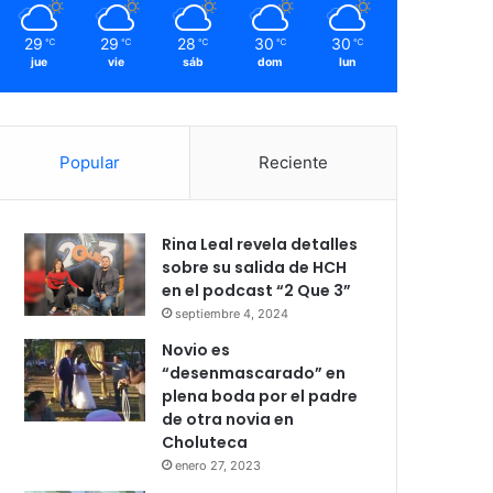
29
29
28
30
30
℃
℃
℃
℃
℃
jue
vie
sáb
dom
lun
Popular
Reciente
Rina Leal revela detalles
sobre su salida de HCH
en el podcast “2 Que 3”
septiembre 4, 2024
Novio es
“desenmascarado” en
plena boda por el padre
de otra novia en
Choluteca
enero 27, 2023