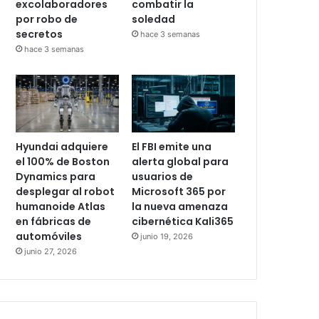
excolaboradores
combatir la
por robo de
soledad
secretos
hace 3 semanas
hace 3 semanas
Hyundai adquiere
El FBI emite una
el 100% de Boston
alerta global para
Dynamics para
usuarios de
desplegar al robot
Microsoft 365 por
humanoide Atlas
la nueva amenaza
en fábricas de
cibernética Kali365
automóviles
junio 19, 2026
junio 27, 2026