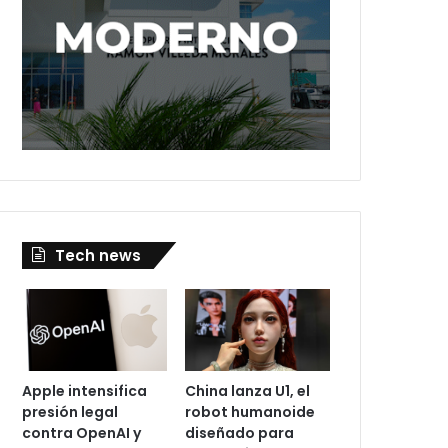
Tech news
Apple intensifica
China lanza U1, el
presión legal
robot humanoide
contra OpenAI y
diseñado para