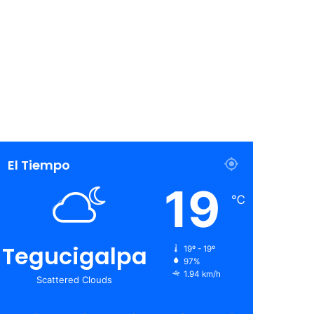
El Tiempo
19
℃
Tegucigalpa
19º - 19º
97%
1.94 km/h
Scattered Clouds