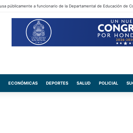
ada Maribel Espinoza arremete contra el expresidente Juan Orlando He
ECONÓMICAS
DEPORTES
SALUD
POLICIAL
SU