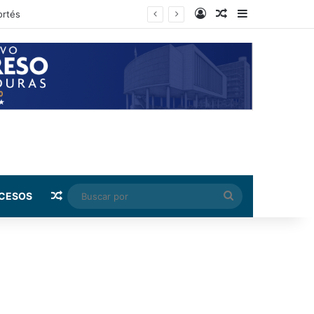
Log In
Random Article
Sidebar
rnández
Random Article
Buscar
CESOS
por