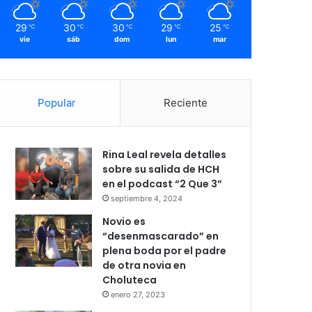
29
30
30
29
25
℃
℃
℃
℃
℃
vie
sáb
dom
lun
mar
Popular
Reciente
Rina Leal revela detalles
sobre su salida de HCH
en el podcast “2 Que 3”
septiembre 4, 2024
Novio es
“desenmascarado” en
plena boda por el padre
de otra novia en
Choluteca
enero 27, 2023