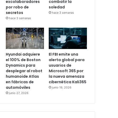
excolaboradores
combatir la
por robo de
soledad
secretos
hace 3 semanas
hace 3 semanas
Hyundai adquiere
El FBI emite una
el 100% de Boston
alerta global para
Dynamics para
usuarios de
desplegar al robot
Microsoft 365 por
humanoide Atlas
la nueva amenaza
en fábricas de
cibernética Kali365
automóviles
junio 19, 2026
junio 27, 2026