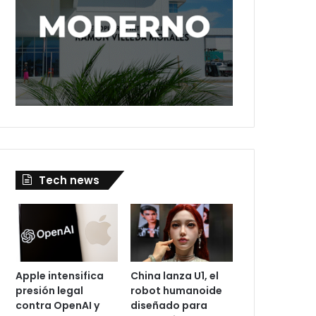
Tech news
Apple intensifica
China lanza U1, el
presión legal
robot humanoide
contra OpenAI y
diseñado para