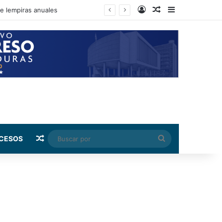
Log In
Random Article
Sidebar
de lempiras anuales
Random Article
Buscar
CESOS
por