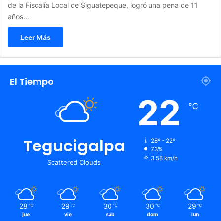
de la Fiscalía Local de Siguatepeque, logró una pena de 11
años…
Leer Más
El Tiempo
22
℃
Tegucigalpa
28º - 22º
73%
3.58 km/h
Scattered Clouds
28
29
30
30
29
℃
℃
℃
℃
℃
jue
vie
sáb
dom
lun