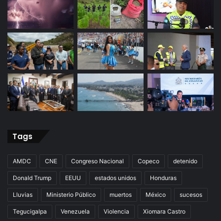
Tags
AMDC
CNE
Congreso Nacional
Copeco
detenido
Donald Trump
EEUU
estados unidos
Honduras
Lluvias
Ministerio Público
muertos
México
sucesos
Tegucigalpa
Venezuela
Violencia
Xiomara Castro