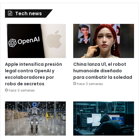
Tech news
Apple intensifica presión
China lanza U1, el robot
legal contra OpenAI y
humanoide diseñado
excolaboradores por
para combatir la soledad
robo de secretos
hace 3 semanas
hace 3 semanas