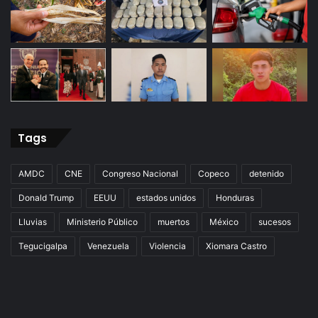
Tags
AMDC
CNE
Congreso Nacional
Copeco
detenido
Donald Trump
EEUU
estados unidos
Honduras
Lluvias
Ministerio Público
muertos
México
sucesos
Tegucigalpa
Venezuela
Violencia
Xiomara Castro