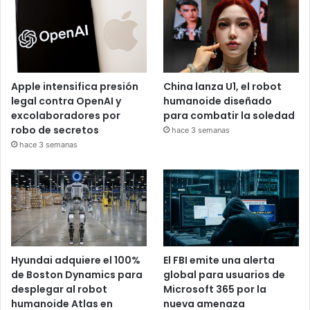
Apple intensifica presión
China lanza U1, el robot
legal contra OpenAI y
humanoide diseñado
excolaboradores por
para combatir la soledad
robo de secretos
hace 3 semanas
hace 3 semanas
Hyundai adquiere el 100%
El FBI emite una alerta
de Boston Dynamics para
global para usuarios de
desplegar al robot
Microsoft 365 por la
humanoide Atlas en
nueva amenaza