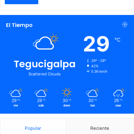
El Tiempo
29
℃
Tegucigalpa
29º - 28º
42%
5.36 km/h
Scattered Clouds
29
29
30
30
26
℃
℃
℃
℃
℃
vie
sáb
dom
lun
mar
Popular
Reciente