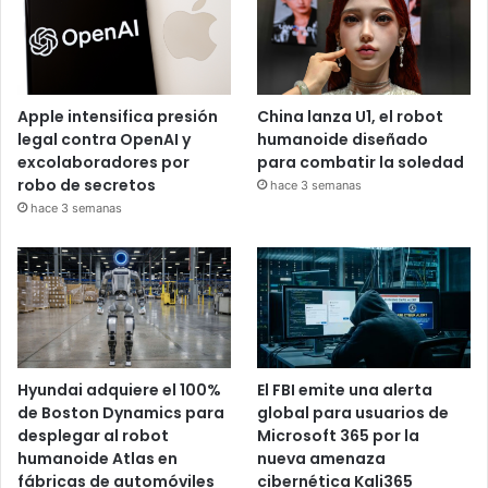
Apple intensifica presión
China lanza U1, el robot
legal contra OpenAI y
humanoide diseñado
excolaboradores por
para combatir la soledad
robo de secretos
hace 3 semanas
hace 3 semanas
Hyundai adquiere el 100%
El FBI emite una alerta
de Boston Dynamics para
global para usuarios de
desplegar al robot
Microsoft 365 por la
humanoide Atlas en
nueva amenaza
fábricas de automóviles
cibernética Kali365