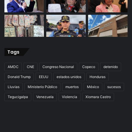
Tags
AMDC
CNE
Congreso Nacional
Copeco
detenido
Donald Trump
EEUU
estados unidos
Honduras
Lluvias
Ministerio Público
muertos
México
sucesos
Tegucigalpa
Venezuela
Violencia
Xiomara Castro