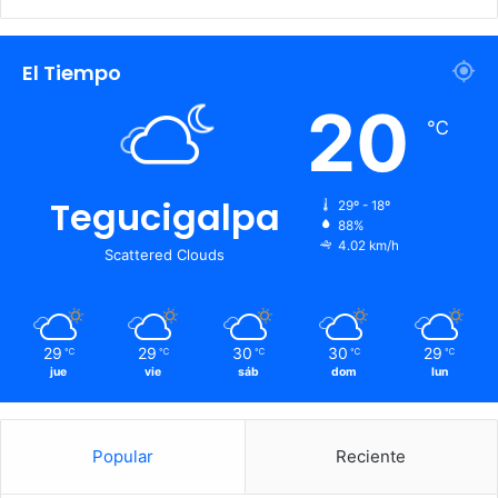
El Tiempo
20
℃
Tegucigalpa
29º - 18º
88%
4.02 km/h
Scattered Clouds
29
29
30
30
29
℃
℃
℃
℃
℃
jue
vie
sáb
dom
lun
Popular
Reciente