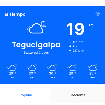
El Tiempo
19
℃
Tegucigalpa
19º - 19º
71%
2.17 km/h
Scattered Clouds
29
30
30
29
25
℃
℃
℃
℃
℃
vie
sáb
dom
lun
mar
Popular
Reciente