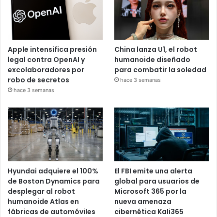
Apple intensifica presión
China lanza U1, el robot
legal contra OpenAI y
humanoide diseñado
excolaboradores por
para combatir la soledad
robo de secretos
hace 3 semanas
hace 3 semanas
Hyundai adquiere el 100%
El FBI emite una alerta
de Boston Dynamics para
global para usuarios de
desplegar al robot
Microsoft 365 por la
humanoide Atlas en
nueva amenaza
fábricas de automóviles
cibernética Kali365