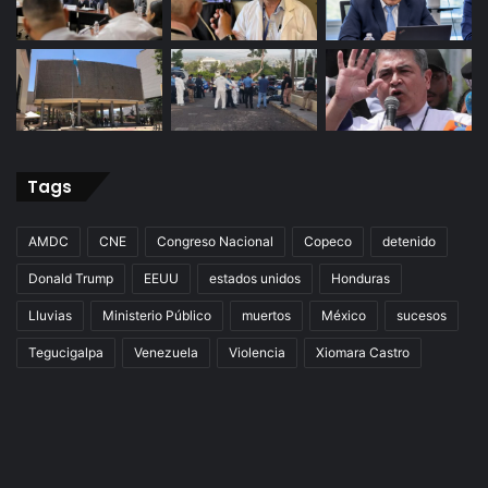
Tags
AMDC
CNE
Congreso Nacional
Copeco
detenido
Donald Trump
EEUU
estados unidos
Honduras
Lluvias
Ministerio Público
muertos
México
sucesos
Tegucigalpa
Venezuela
Violencia
Xiomara Castro