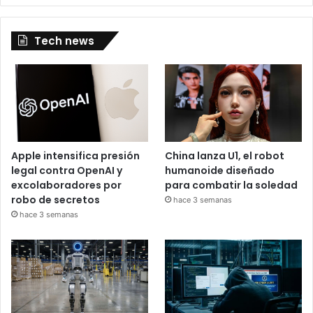
Tech news
Apple intensifica presión
China lanza U1, el robot
legal contra OpenAI y
humanoide diseñado
excolaboradores por
para combatir la soledad
robo de secretos
hace 3 semanas
hace 3 semanas