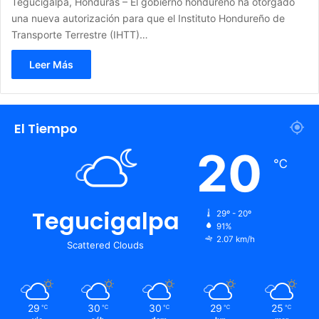
Tegucigalpa, Honduras – El gobierno hondureño ha otorgado
una nueva autorización para que el Instituto Hondureño de
Transporte Terrestre (IHTT)…
Leer Más
El Tiempo
20
℃
Tegucigalpa
29º - 20º
91%
2.07 km/h
Scattered Clouds
29
30
30
29
25
℃
℃
℃
℃
℃