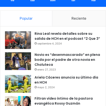
vie
sáb
dom
lun
mar
Popular
Reciente
Rina Leal revela detalles sobre su
salida de HCH en el podcast “2 Que 3”
septiembre 4, 2024
Novio es “desenmascarado” en plena
boda por el padre de otra novia en
Choluteca
enero 27, 2023
Ariela Cáceres anuncia su último día
en HCH
mayo 2, 2024
Filtran vídeo íntimo de la pastora
evangélica Rossy Guzmán