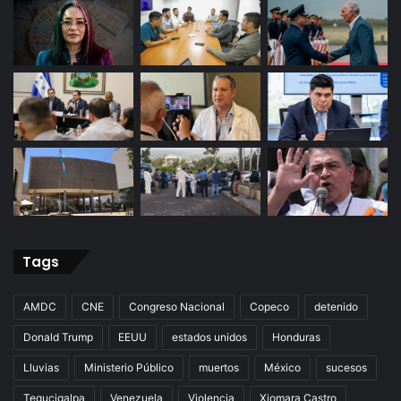
Tags
AMDC
CNE
Congreso Nacional
Copeco
detenido
Donald Trump
EEUU
estados unidos
Honduras
Lluvias
Ministerio Público
muertos
México
sucesos
Tegucigalpa
Venezuela
Violencia
Xiomara Castro