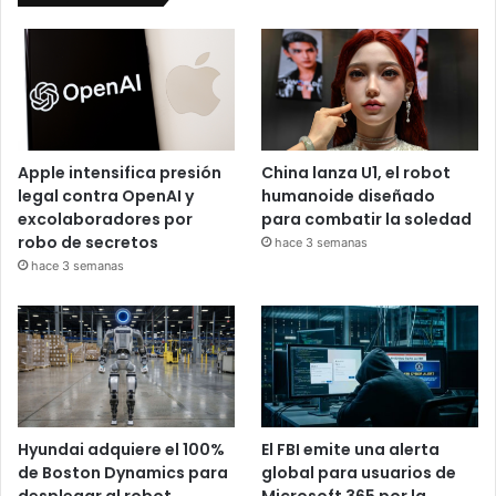
Apple intensifica presión
China lanza U1, el robot
legal contra OpenAI y
humanoide diseñado
excolaboradores por
para combatir la soledad
robo de secretos
hace 3 semanas
hace 3 semanas
Hyundai adquiere el 100%
El FBI emite una alerta
de Boston Dynamics para
global para usuarios de