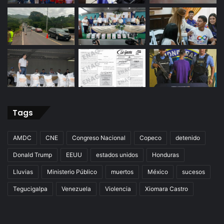
Tags
AMDC
CNE
Congreso Nacional
Copeco
detenido
Donald Trump
EEUU
estados unidos
Honduras
Lluvias
Ministerio Público
muertos
México
sucesos
Tegucigalpa
Venezuela
Violencia
Xiomara Castro