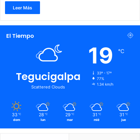
Leer Más
El Tiempo
19
℃
Tegucigalpa
33º - 17º
77%
1.34 km/h
Scattered Clouds
33
28
29
31
31
℃
℃
℃
℃
℃
dom
lun
mar
mié
jue