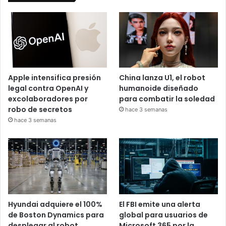
Apple intensifica presión
China lanza U1, el robot
legal contra OpenAI y
humanoide diseñado
excolaboradores por
para combatir la soledad
robo de secretos
hace 3 semanas
hace 3 semanas
Hyundai adquiere el 100%
El FBI emite una alerta
de Boston Dynamics para
global para usuarios de
desplegar al robot
Microsoft 365 por la