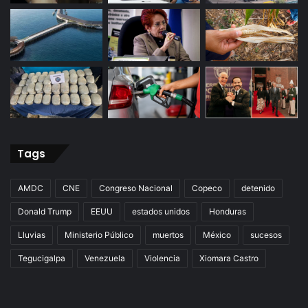
Tags
AMDC
CNE
Congreso Nacional
Copeco
detenido
Donald Trump
EEUU
estados unidos
Honduras
Lluvias
Ministerio Público
muertos
México
sucesos
Tegucigalpa
Venezuela
Violencia
Xiomara Castro