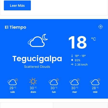
Leer Más
El Tiempo
18
℃
Tegucigalpa
18º - 18º
93%
2.36 km/h
Scattered Clouds
29
30
30
30
28
℃
℃
℃
℃
℃
sáb
dom
lun
mar
mié