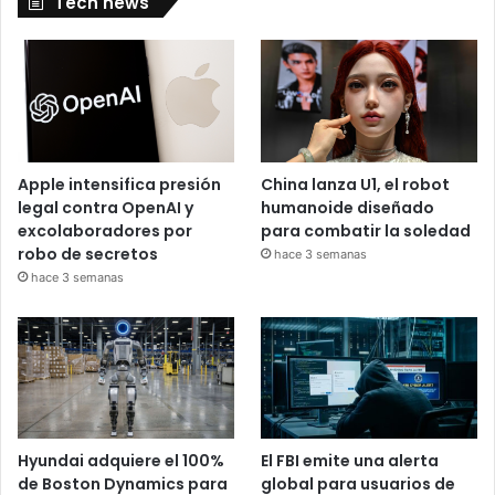
Tech news
Apple intensifica presión
China lanza U1, el robot
legal contra OpenAI y
humanoide diseñado
excolaboradores por
para combatir la soledad
robo de secretos
hace 3 semanas
hace 3 semanas
Hyundai adquiere el 100%
El FBI emite una alerta
de Boston Dynamics para
global para usuarios de