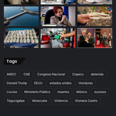
Tags
AMDC
CNE
Congreso Nacional
Copeco
detenido
Donald Trump
EEUU
estados unidos
Honduras
Lluvias
Ministerio Público
muertos
México
sucesos
Tegucigalpa
Venezuela
Violencia
Xiomara Castro