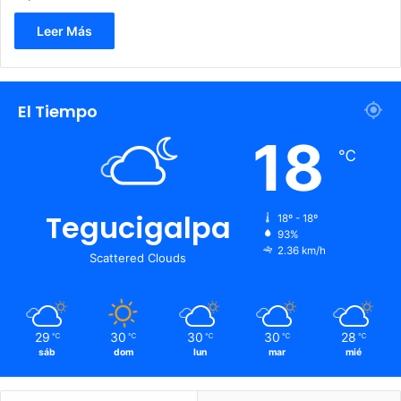
Leer Más
El Tiempo
18
℃
Tegucigalpa
18º - 18º
93%
2.36 km/h
Scattered Clouds
29
30
30
30
28
℃
℃
℃
℃
℃
sáb
dom
lun
mar
mié